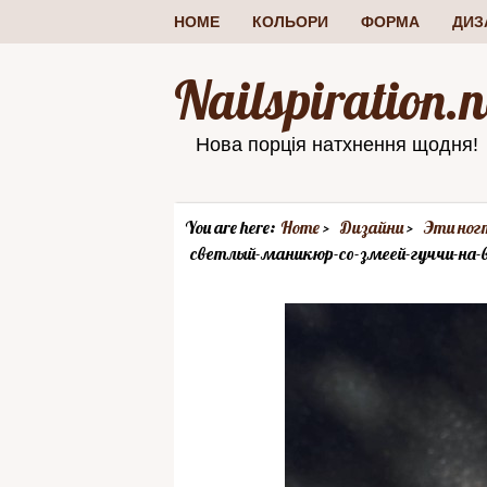
HOME
КОЛЬОРИ
ФОРМА
ДИЗ
Nailspiration.n
Нова порція натхнення щодня!
You are here:
Home
Дизайни
Эти ног
светлый-маникюр-со-змеей-гуччи-на-в