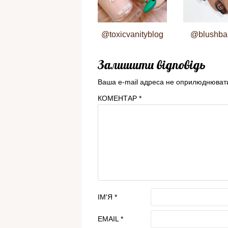
@toxicvanityblog
@blushba
Залишити відповідь
Ваша e-mail адреса не оприлюднюват
КОМЕНТАР
*
ІМ'Я
*
EMAIL
*