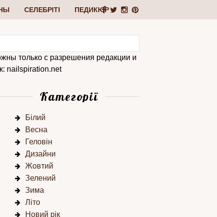
НЫ
СЕЛЕБРІТІ
ПЕДИКЮР
ожны только с разрешения редакции и
 nailspiration.net
Категорії
Білий
Весна
Геловін
Дизайни
Жовтий
Зелений
Зима
Літо
Новий рік