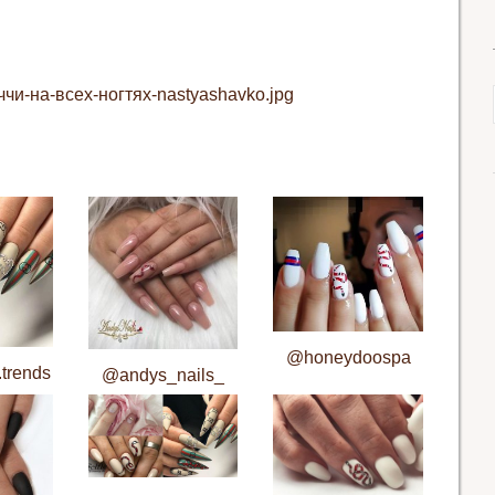
чи-на-всех-ногтях-nastyashavko.jpg
@honeydoospa
.trends
@andys_nails_