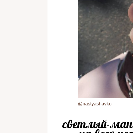
@nastyashavko
светлый-мани