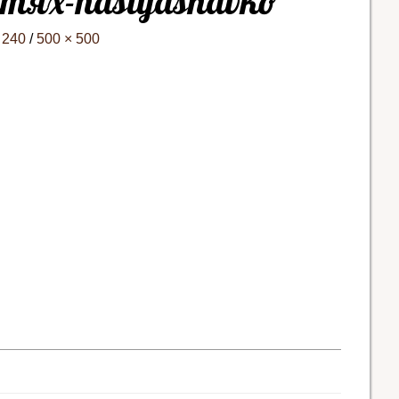
гтях-nastyashavko
 240
/
500 × 500