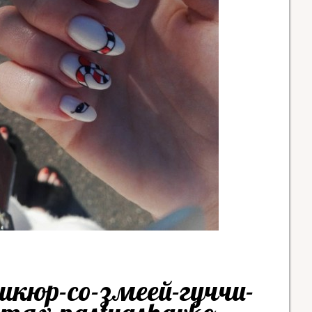
кюр-со-змеей-гуччи-