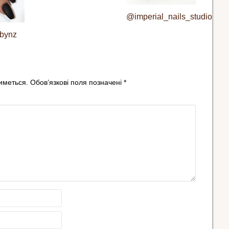
@imperial_nails_studio
bynz
иметься.
Обов’язкові поля позначені
*