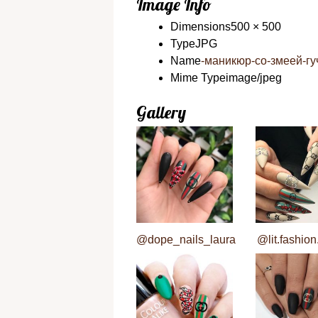
Image Info
Dimensions
500 × 500
Type
JPG
Name
-маникюр-со-змеей-гуч
Mime Type
image/jpeg
Gallery
@dope_nails_laura
@lit.fashion