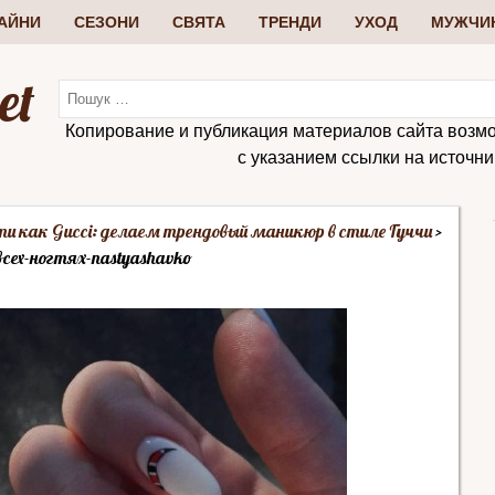
АЙНИ
СЕЗОНИ
СВЯТА
ТРЕНДИ
УХОД
МУЖЧИ
et
Копирование и публикация материалов сайта возм
с указанием ссылки на источник:
ти как Gucci: делаем трендовый маникюр в стиле Гуччи
сех-ногтях-nastyashavko