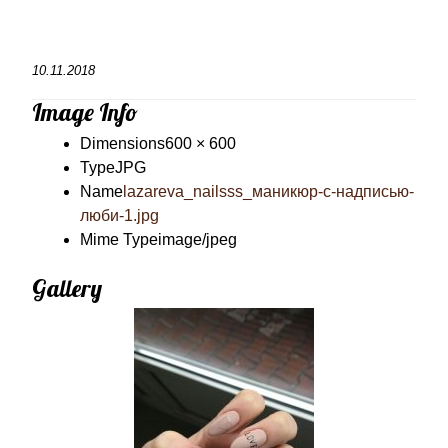
10.11.2018
Image Info
Dimensions
600 × 600
Type
JPG
Name
lazareva_nailsss_маникюр-с-надписью-
люби-1.jpg
Mime Type
image/jpeg
Gallery