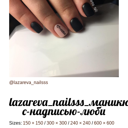
@lazareva_nailsss
lazareva_nailsss_маник
с-надписью-люби
Sizes:
150 × 150
/
300 × 300
/
240 × 240
/
600 × 600