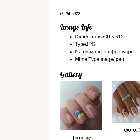
09.04.2022
Image Info
Dimensions
500 × 612
Type
JPG
Name
-манікюр-френч.jpg
Mime Type
image/jpeg
Gallery
фото:
фото:
@