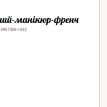
ний-манікюр-френч
 240
/
500 × 612