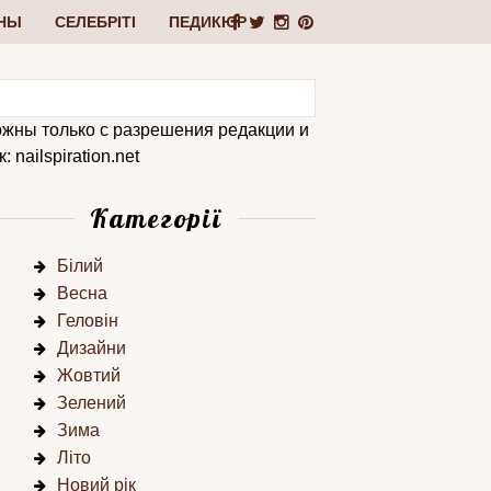
НЫ
СЕЛЕБРІТІ
ПЕДИКЮР
ожны только с разрешения редакции и
 nailspiration.net
Категорії
Білий
Весна
Геловін
Дизайни
Жовтий
Зелений
Зима
Літо
Новий рік