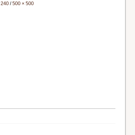
 240
/
500 × 500