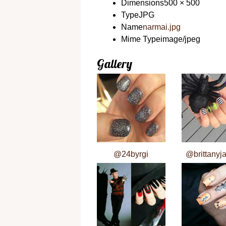
Dimensions
500 × 500
Type
JPG
Name
narmai.jpg
Mime Type
image/jpeg
Gallery
@24byrgi
@brittanyj