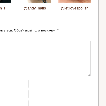
n_i
@andy_nails
@letilovespolish
иметься.
Обов’язкові поля позначені
*