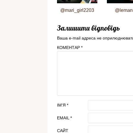
@mari_girl2203
@leman
Залишити відповідь
Ваша e-mail адреса не оприлюднюват
КОМЕНТАР
*
ІМ'Я
*
EMAIL
*
САЙТ