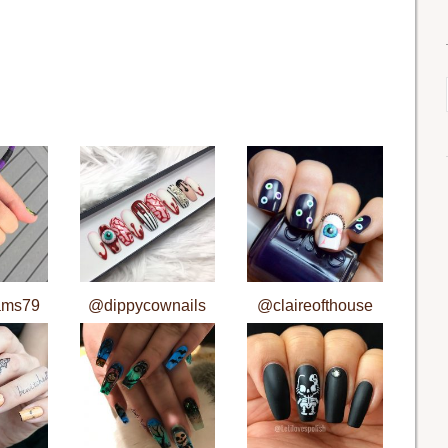
ams79
@dippycownails
@claireofthouse