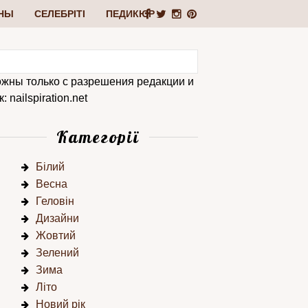
НЫ
СЕЛЕБРІТІ
ПЕДИКЮР
ожны только с разрешения редакции и
 nailspiration.net
Категорії
Білий
Весна
Геловін
Дизайни
Жовтий
Зелений
Зима
Літо
Новий рік