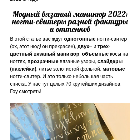
Модный вязаный маникюр 2022:
ногти-свитеры разной фактуры
и оттенков
В этой статье вас ждут
однотонные
ногти-свитер
(ох, этот нюд! он прекрасен),
двух
– и
трех-
цветный вязаный маникюр
,
объемные
косы на
ногтях,
прозрачные
вязаные узоры,
слайдеры
(наклейки)
, литье золотистой фольгой,
матовые
ногти-свитер. И это только небольшая часть
списка. У нас тут целых 70 крутейших дизайнов.
Гоу смотреть!