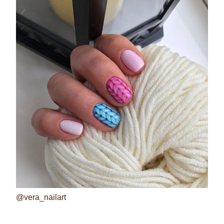
@vera_nailart