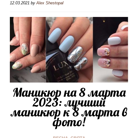
12.03.2021
by
Alex Shestopal
Маникюр на 8 марта
2023: лучший
маникюр к 8 марта в
фото!
ВЕСНА
,
СВЯТА