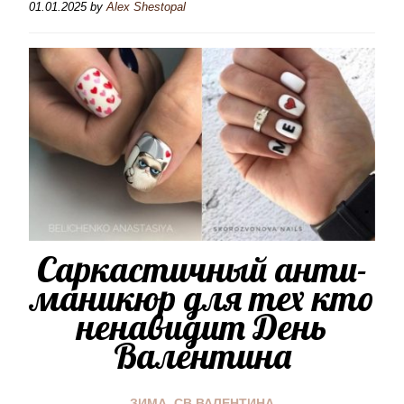
01.01.2025
by
Alex Shestopal
Саркастичный анти-
маникюр для тех кто
ненавидит День
Валентина
ЗИМА
,
СВ.ВАЛЕНТИНА