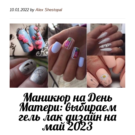
10.01.2022
by
Alex Shestopal
Маникюр на День
Матери: выбираем
гель лак дизайн на
май 2023