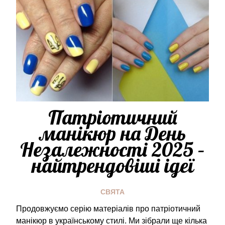
Патріотичний
манікюр на День
Незалежності 2025 –
найтрендовіші ідеї
СВЯТА
Продовжуємо серію матеріалів про патріотичний
манікюр в українському стилі. Ми зібрали ще кілька