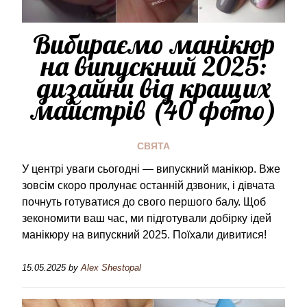
Вибираємо манікюр
на випускний 2025:
дизайни від кращих
майстрів (40 фото)
СВЯТА
У центрі уваги сьогодні — випускний манікюр. Вже
зовсім скоро пролунає останній дзвоник, і дівчата
почнуть готуватися до свого першого балу. Щоб
зекономити ваш час, ми підготували добірку ідей
манікюру на випускний 2025. Поїхали дивитися!
15.05.2025
by
Alex Shestopal