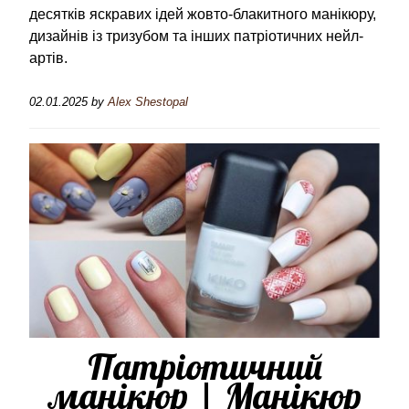
десятків яскравих ідей жовто-блакитного манікюру,
дизайнів із тризубом та інших патріотичних нейл-
артів.
02.01.2025
by
Alex Shestopal
Патріотичний
манікюр | Манікюр