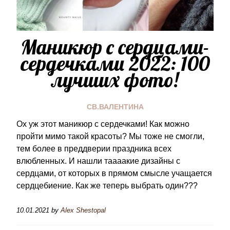
Маникюр с cердцами-
сердечками 2022: 100
лучших фото!
СВ.ВАЛЕНТИНА
Ох уж этот маникюр с сердечками! Как можно
пройти мимо такой красоты? Мы тоже не смогли,
тем более в преддверии праздника всех
влюбленных. И нашли таааакие дизайны с
сердцами, от которых в прямом смысле учащается
сердцебиение. Как же теперь выбрать один???
10.01.2021
by
Alex Shestopal