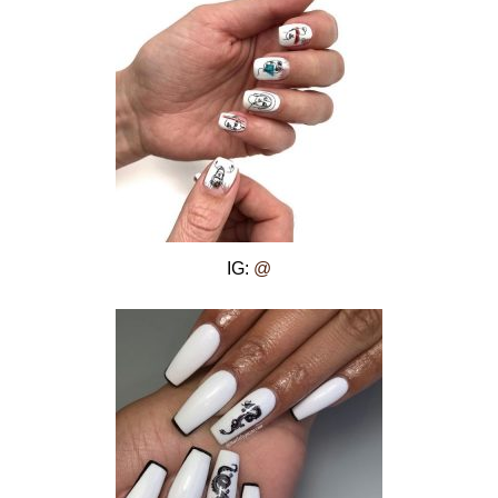
IG:
@