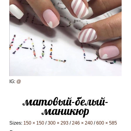
IG:
@
матовый-белый-
маникюр
Sizes:
150 × 150
/
300 × 293
/
246 × 240
/
600 × 585