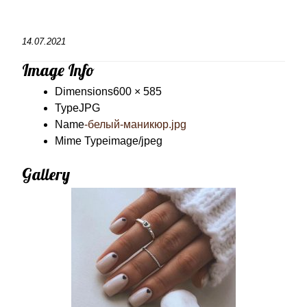
14.07.2021
Image Info
Dimensions
600 × 585
Type
JPG
Name
-белый-маникюр.jpg
Mime Type
image/jpeg
Gallery