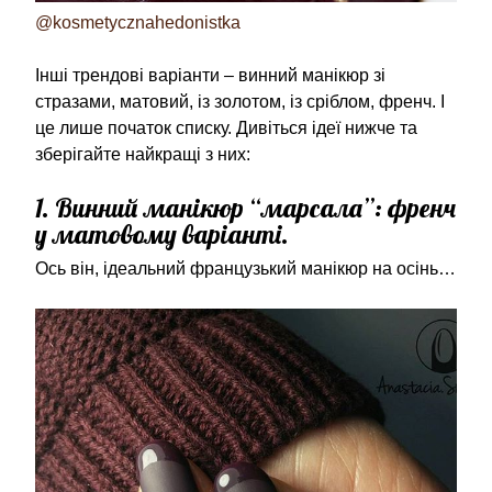
@kosmetycznahedonistka
Інші трендові варіанти – винний манікюр зі
стразами, матовий, із золотом, із сріблом, френч. І
це лише початок списку. Дивіться ідеї нижче та
зберігайте найкращі з них:
1. Винний манікюр “марсала”: френч
у матовому варіанті.
Ось він, ідеальний французький манікюр на осінь…