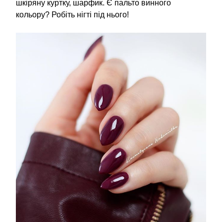
шкіряну куртку, шарфик. Є пальто винного
кольору? Робіть нігті під нього!