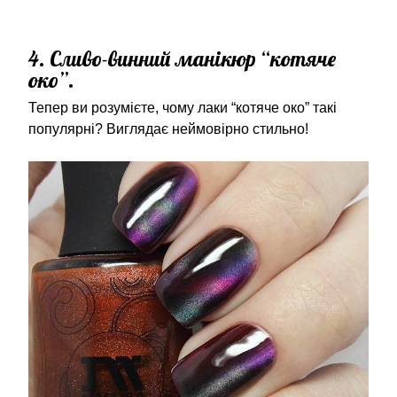
4. Сливо-винний манікюр “котяче
око”.
Тепер ви розумієте, чому лаки “котяче око” такі
популярні? Виглядає неймовірно стильно!