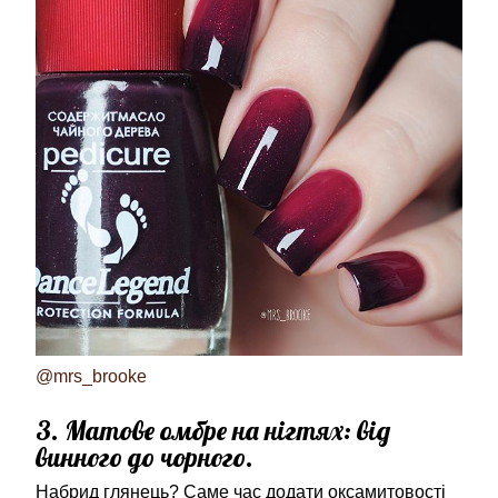
@mrs_brooke
3. Матове омбре на нігтях: від
винного до чорного.
Набрид глянець? Саме час додати оксамитовості