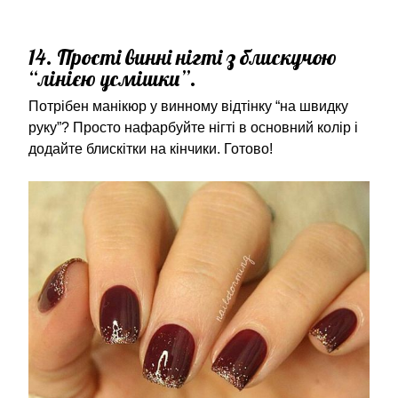
14. Прості винні нігті з блискучою
“лінією усмішки”.
Потрібен манікюр у винному відтінку “на швидку
руку”? Просто нафарбуйте нігті в основний колір і
додайте блискітки на кінчики. Готово!