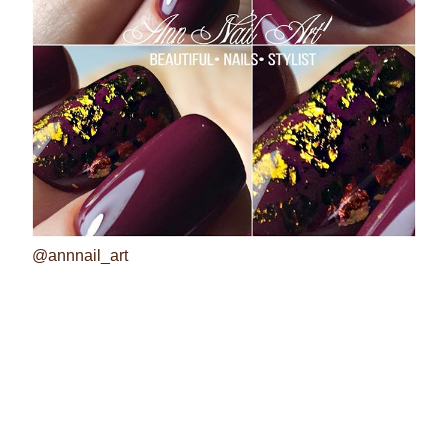
@annnail_art