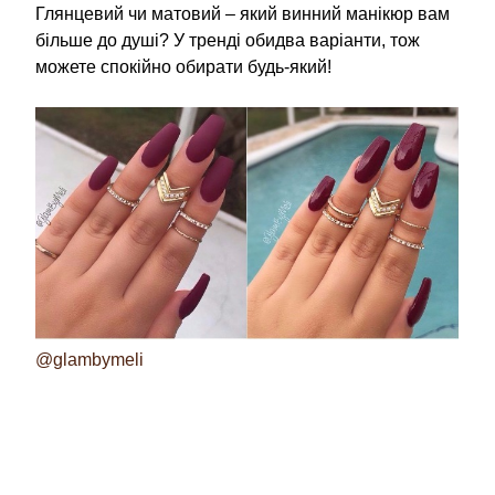
Глянцевий чи матовий – який винний манікюр вам
більше до душі? У тренді обидва варіанти, тож
можете спокійно обирати будь-який!
@glambymeli