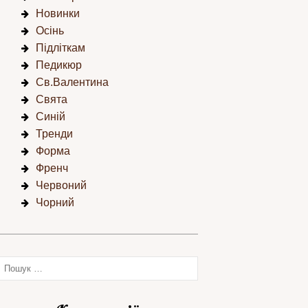
Новинки
Осінь
Підліткам
Педикюр
Св.Валентина
Свята
Синій
Тренди
Форма
Френч
Червоний
Чорний