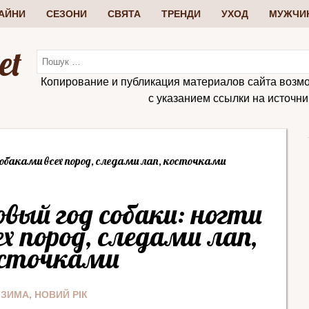
АЙНИ
СЕЗОНИ
СВЯТА
ТРЕНДИ
УХОД
МУЖЧИ
et
Копирование и публикация материалов сайта возм
с указанием ссылки на источник:
 собаками всех пород, следами лап, косточками
вый год собаки: ногти
ех пород, следами лап,
сточками
ЗИМА
,
НОВИЙ РІК