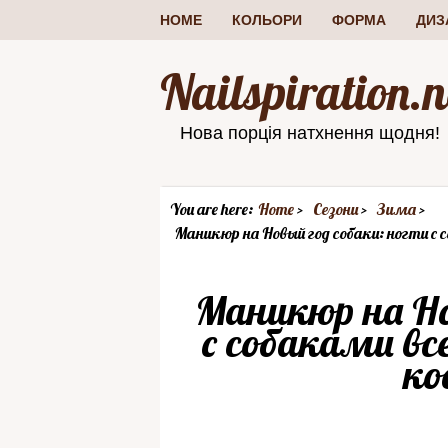
HOME
КОЛЬОРИ
ФОРМА
ДИЗ
Nailspiration.n
Нова порція натхнення щодня!
You are here:
Home
Сезони
Зима
Маникюр на Новый год собаки: ногти с
Маникюр на Но
с собаками вс
ко