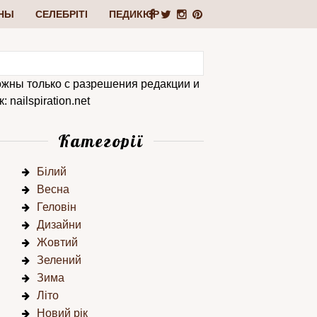
НЫ
СЕЛЕБРІТІ
ПЕДИКЮР
ожны только с разрешения редакции и
 nailspiration.net
Категорії
Білий
Весна
Геловін
Дизайни
Жовтий
Зелений
Зима
Літо
Новий рік