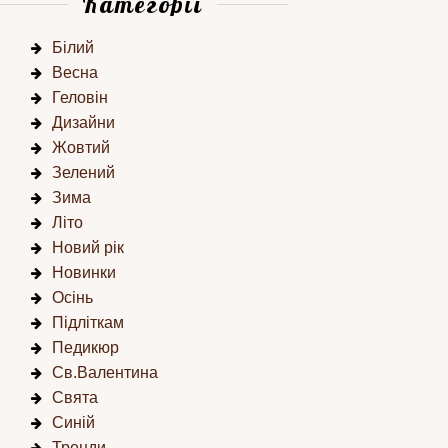
Категорії
Білий
Весна
Геловін
Дизайни
Жовтий
Зелений
Зима
Літо
Новий рік
Новинки
Осінь
Підліткам
Педикюр
Св.Валентина
Свята
Синій
Тренди