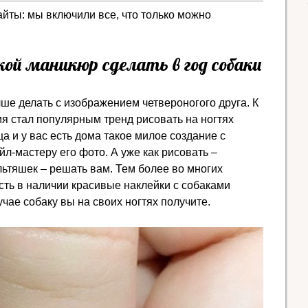
айты: мы включили все, что только можно
кой маникюр сделать в год собаки
)
ше делать с изображением четвероногого друга. К
мя стал популярным тренд рисовать на ногтях
а и у вас есть дома такое милое создание с
л-мастеру его фото. А уже как рисовать –
льтяшек – решать вам. Тем более во многих
сть в наличии красивые наклейки с собаками
учае собаку вы на своих ногтях получите.