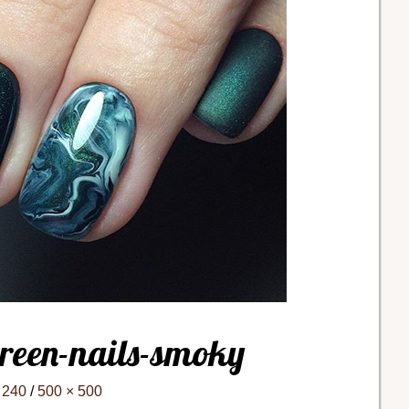
reen-nails-smoky
 240
/
500 × 500