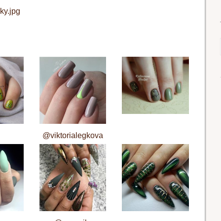
ky.jpg
@viktorialegkova