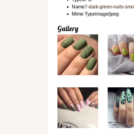
Name
7-dark-green-nails-smo
Mime Type
image/jpeg
Gallery