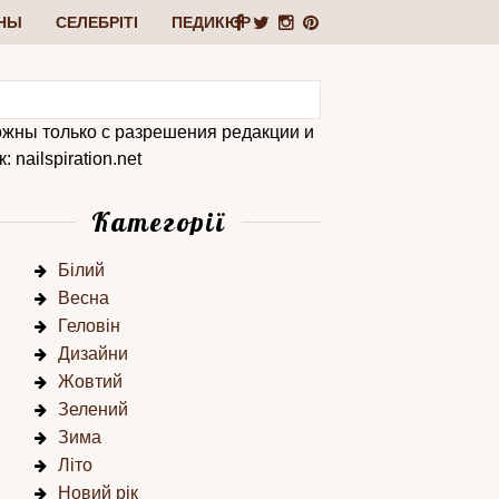
НЫ
СЕЛЕБРІТІ
ПЕДИКЮР
ожны только с разрешения редакции и
 nailspiration.net
Категорії
Білий
Весна
Геловін
Дизайни
Жовтий
Зелений
Зима
Літо
Новий рік