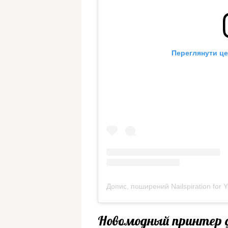
Переглянути це
Допис, поширений Nailspiration for 
Новомодный принтер д