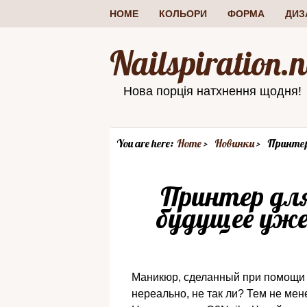
HOME
КОЛЬОРИ
ФОРМА
ДИЗ
Nailspiration.n
Нова порція натхнення щодня!
You are here:
Home
Новинки
Принтер
Принтер для
будущее уже 
Маникюр, сделанный при помощи пр
нереально, не так ли? Тем не мене