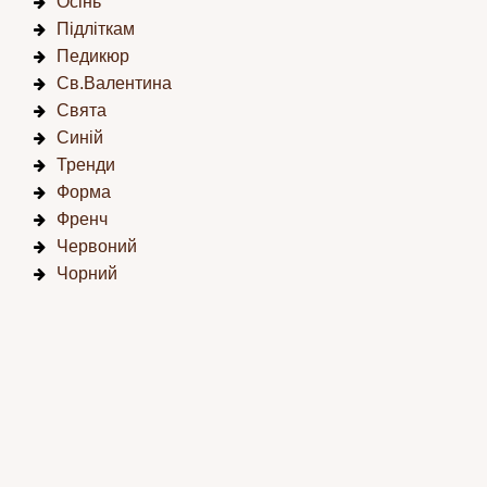
Осінь
Підліткам
Педикюр
Св.Валентина
Свята
Синій
Тренди
Форма
Френч
Червоний
Чорний