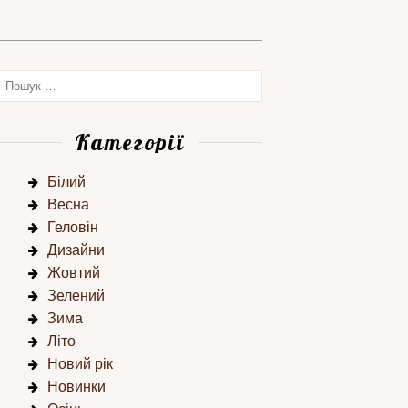
Категорії
Білий
Весна
Геловін
Дизайни
Жовтий
Зелений
Зима
Літо
Новий рік
Новинки