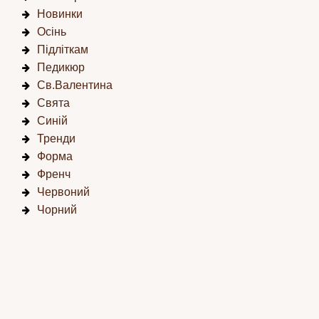
Новинки
Осінь
Підліткам
Педикюр
Св.Валентина
Свята
Синій
Тренди
Форма
Френч
Червоний
Чорний