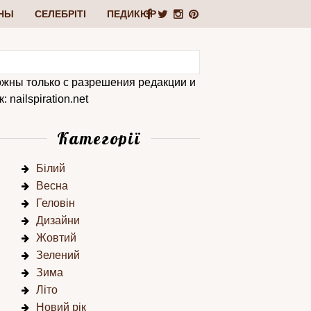
НЫ
СЕЛЕБРІТІ
ПЕДИКЮР
ожны только с разрешения редакции и
 nailspiration.net
Категорії
Білий
Весна
Геловін
Дизайни
Жовтий
Зелений
Зима
Літо
Новий рік