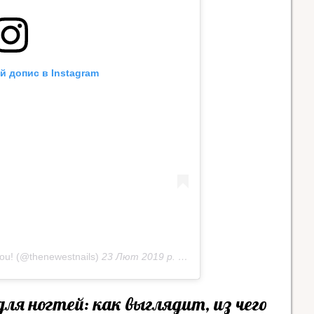
й допис в Instagram
You! (@thenewestnails)
23 Лют 2019 р. о 4:26 PST
ля ногтей: как выглядит, из чего