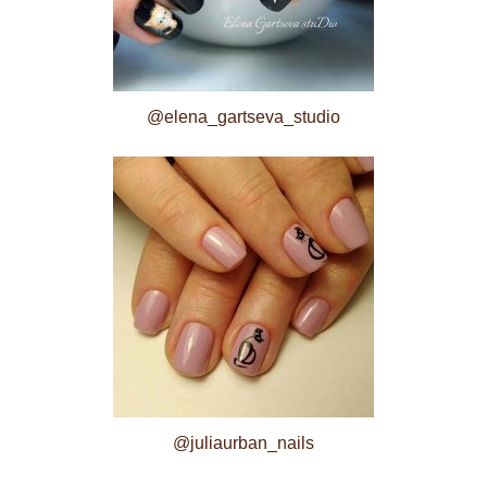
@elena_gartseva_studio
@juliaurban_nails