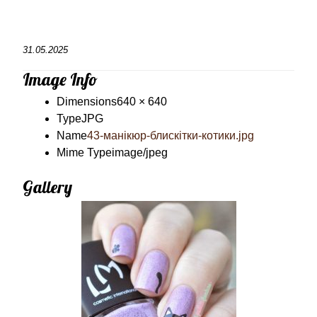
31.05.2025
Image Info
Dimensions
640 × 640
Type
JPG
Name
43-манікюр-блискітки-котики.jpg
Mime Type
image/jpeg
Gallery