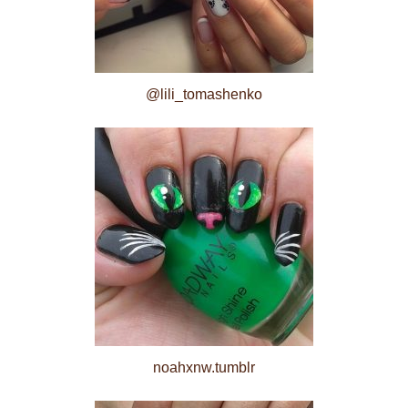
@lili_tomashenko
noahxnw.tumblr