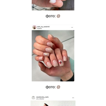
фото:
@
фото:
@