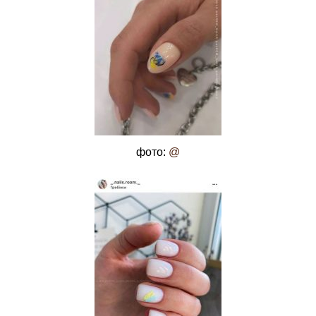
фото:
@