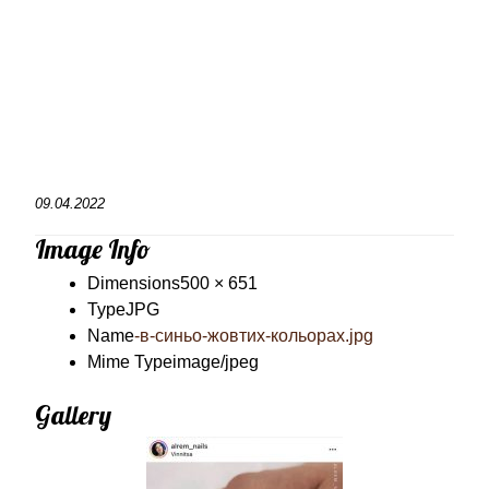
09.04.2022
Image Info
Dimensions
500 × 651
Type
JPG
Name
-в-синьо-жовтих-кольорах.jpg
Mime Type
image/jpeg
Gallery