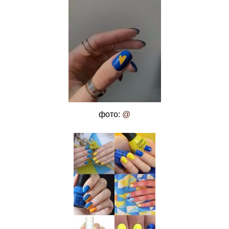
фото:
@