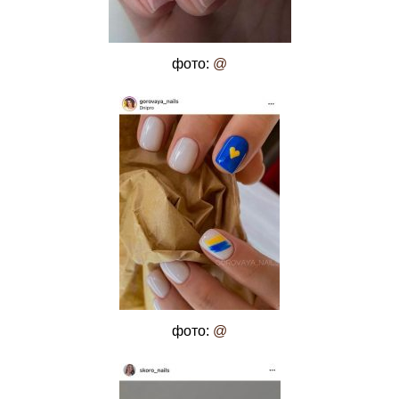
фото:
@
фото:
@