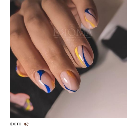
фото:
@