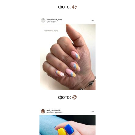
фото:
@
фото:
@