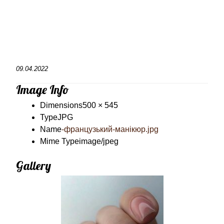
09.04.2022
Image Info
Dimensions
500 × 545
Type
JPG
Name
-французький-манікюр.jpg
Mime Type
image/jpeg
Gallery