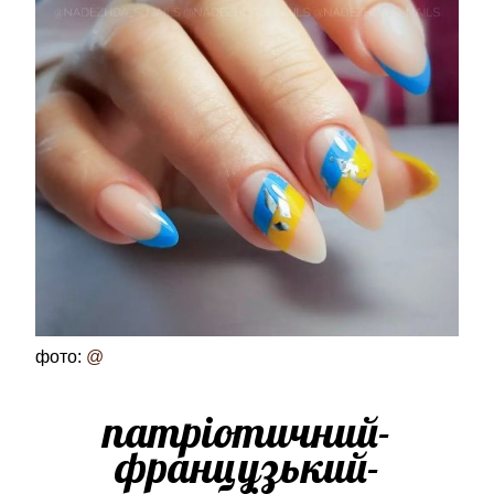
фото:
@
патріотичний-
французький-