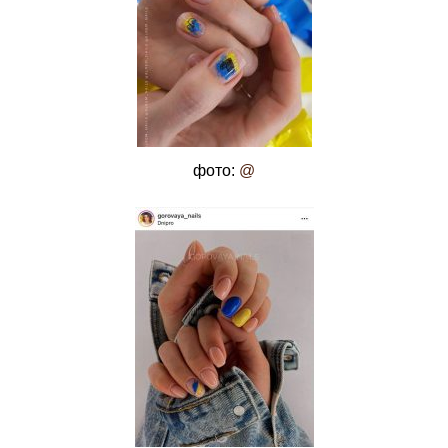
фото:
@