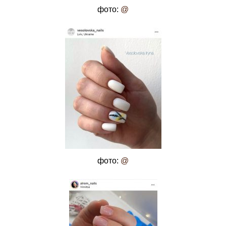
фото:
@
фото:
@