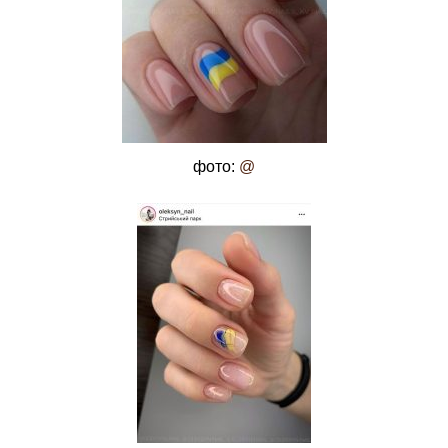
фото:
@