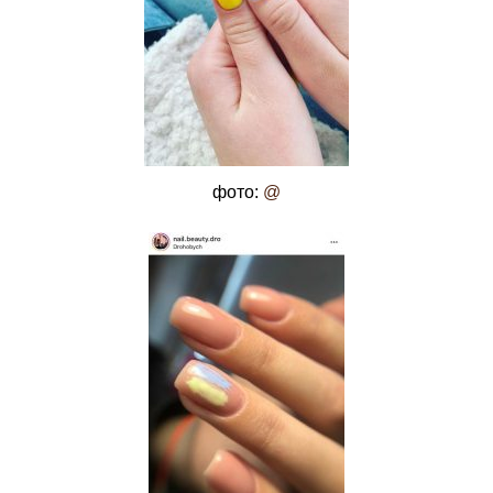
фото:
@