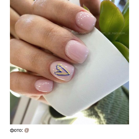
фото:
@