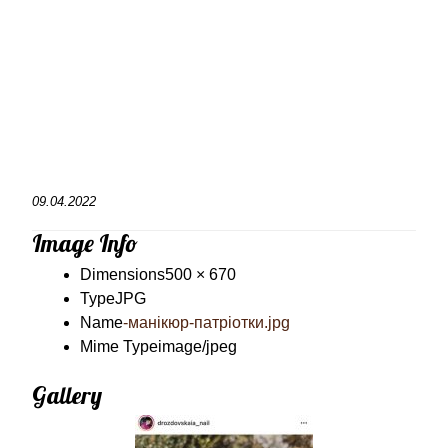
09.04.2022
Image Info
Dimensions
500 × 670
Type
JPG
Name
-манікюр-патріотки.jpg
Mime Type
image/jpeg
Gallery