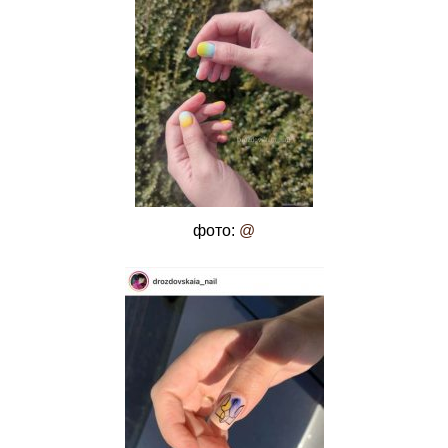
фото:
@