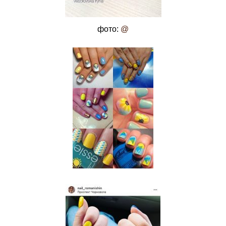
фото:
@