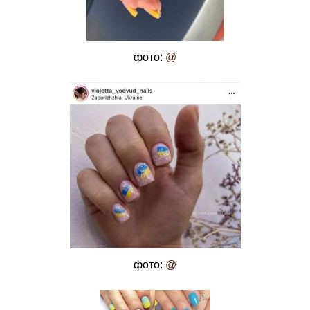
фото:
@
фото:
@