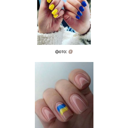
фото:
@