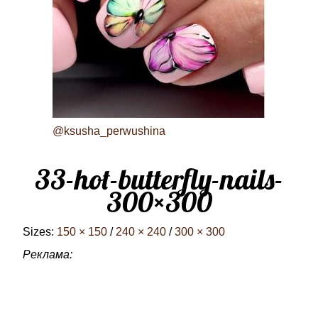
@ksusha_perwushina
33-hot-butterfly-nails-
300×300
Sizes:
150 × 150
/
240 × 240
/
300 × 300
Реклама: