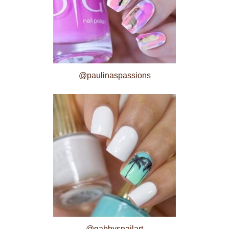
@paulinaspassions
@gabbysnailart