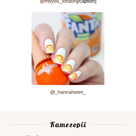
@moyou_london
[/caption]
@_hannahweir_
Категорії