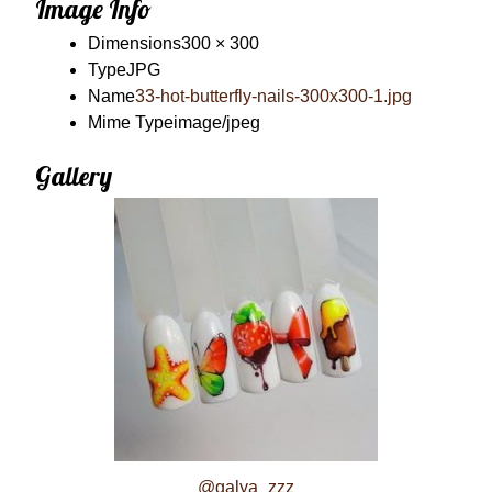
Image Info
Dimensions
300 × 300
Type
JPG
Name
33-hot-butterfly-nails-300x300-1.jpg
Mime Type
image/jpeg
Gallery
@galya_zzz