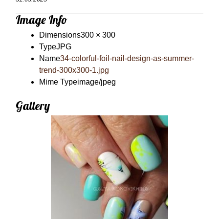
Image Info
Dimensions
300 × 300
Type
JPG
Name
34-colorful-foil-nail-design-as-summer-
trend-300x300-1.jpg
Mime Type
image/jpeg
Gallery