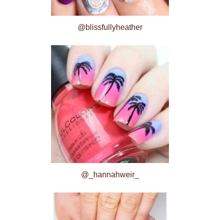
@blissfullyheather
@_hannahweir_