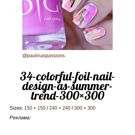
@paulinaspassions
34-colorful-foil-nail-
design-as-summer-
trend-300×300
Sizes:
150 × 150
/
240 × 240
/
300 × 300
Реклама: