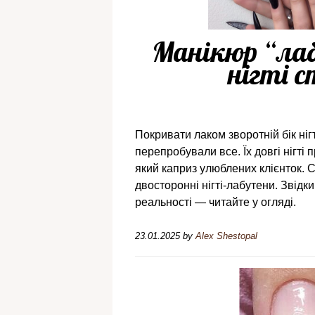
Манікюр “лаб
нігті 
Покривати лаком зворотній бік нігт
перепробували все. Їх довгі нігті
який каприз улюблених клієнток. 
двосторонні нігті-лабутени. Звідки
реальності — читайте у огляді.
23.01.2025
by
Alex Shestopal