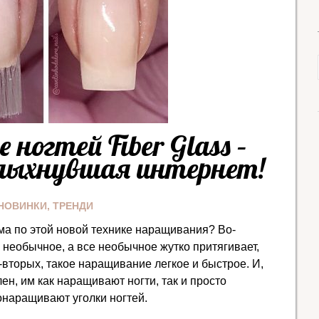
ногтей Fiber Glass –
олыхнувшая интернет!
НОВИНКИ
,
ТРЕНДИ
ма по этой новой технике наращивания? Во-
о необычное, а все необычное жутко притягивает,
-вторых, такое наращивание легкое и быстрое. И,
ен, им как наращивают ногти, так и просто
онаращивают уголки ногтей.