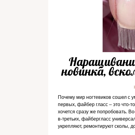
Наращивание 
новинка, вск
Почему мир ногтевиков сошел с у
первых, файбер гласс – это что-т
хочется сразу же попробовать. Во
в-третьих, файбергласс универсал
укрепляют, ремонтируют сколы, д