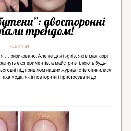
утени”: двосторонні
стали трендом!
НОВИНКИ
я … ризиковано. Але не для it-girls, які в манікюрі
 прагнуть експериментів, а майстри втілюють будь-
Сьогодні під прицілом наших журналістів опинилися
 така мода, як її повторити і пристосувати до