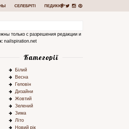
НЫ
СЕЛЕБРІТІ
ПЕДИКЮР
ожны только с разрешения редакции и
 nailspiration.net
Категорії
Білий
Весна
Геловін
Дизайни
Жовтий
Зелений
Зима
Літо
Новий рік