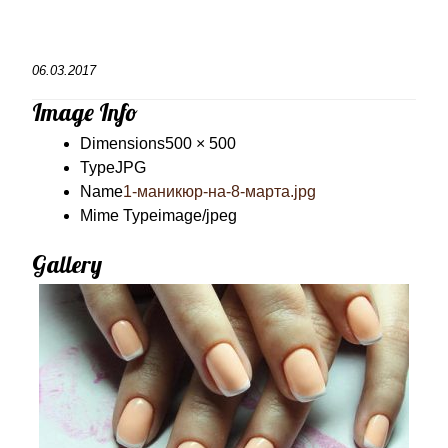
06.03.2017
Image Info
Dimensions
500 × 500
Type
JPG
Name
1-маникюр-на-8-марта.jpg
Mime Type
image/jpeg
Gallery