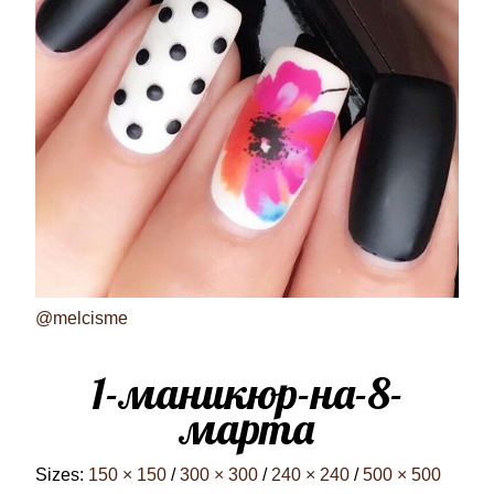
@melcisme
1-маникюр-на-8-
марта
Sizes:
150 × 150
/
300 × 300
/
240 × 240
/
500 × 500