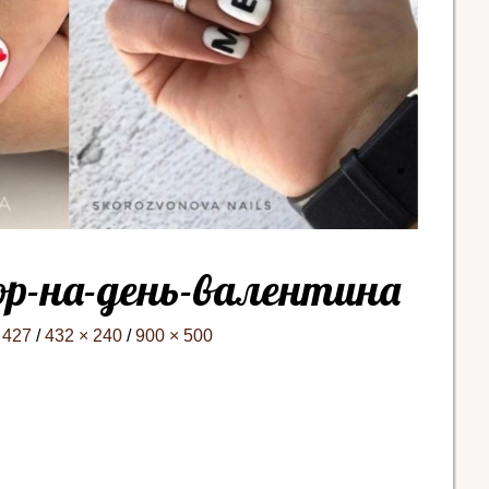
р-на-день-валентина
 427
/
432 × 240
/
900 × 500