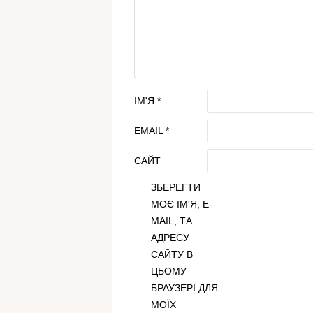
ІМ'Я
*
EMAIL
*
САЙТ
ЗБЕРЕГТИ
МОЄ ІМ'Я, E-
MAIL, ТА
АДРЕСУ
САЙТУ В
ЦЬОМУ
БРАУЗЕРІ ДЛЯ
МОЇХ