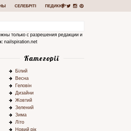
НЫ
СЕЛЕБРІТІ
ПЕДИКЮР
ожны только с разрешения редакции и
 nailspiration.net
Категорії
Білий
Весна
Геловін
Дизайни
Жовтий
Зелений
Зима
Літо
Новий рік