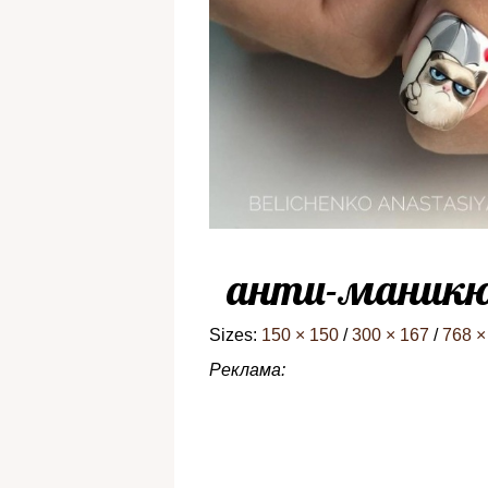
анти-маникю
Sizes:
150 × 150
/
300 × 167
/
768 ×
Реклама: