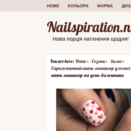
HOME
КОЛЬОРИ
ФОРМА
ДИЗ
Nailspiration.n
Нова порція натхнення щодня!
You are here:
Home
Сезони
Зима
Саркастичный анти-маникюр для тех
анти-маникюр-на-день-валентина