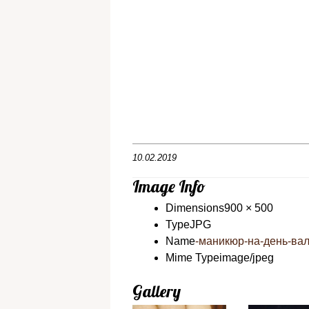
10.02.2019
Image Info
Dimensions
900 × 500
Type
JPG
Name
-маникюр-на-день-вал
Mime Type
image/jpeg
Gallery