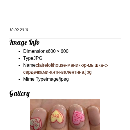
10.02.2019
Image Info
Dimensions
600 × 600
Type
JPG
Name
clairelofthouse-маникюр-мышка-с-
сердечками-анти-валентина.jpg
Mime Type
image/jpeg
Gallery