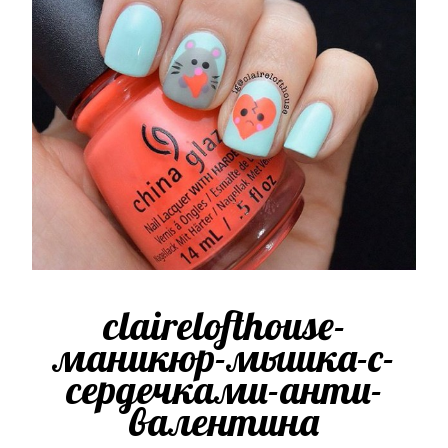
clairelofthouse-
маникюр-мышка-с-
сердечками-анти-
валентина