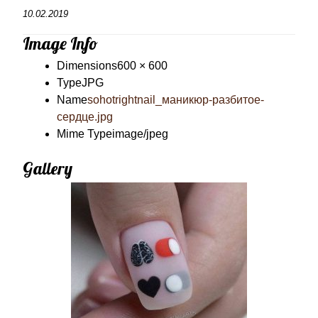
10.02.2019
Image Info
Dimensions
600 × 600
Type
JPG
Name
sohotrightnail_маникюр-разбитое-
сердце.jpg
Mime Type
image/jpeg
Gallery