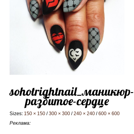
sohotrightnail_маникюр-
разбитое-сердце
Sizes:
150 × 150
/
300 × 300
/
240 × 240
/
600 × 600
Реклама: