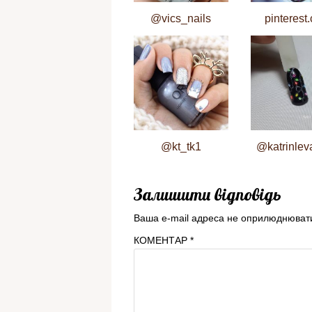
@vics_nails
pinterest
@kt_tk1
@katrinlev
Залишити відповідь
Ваша e-mail адреса не оприлюднюват
КОМЕНТАР
*