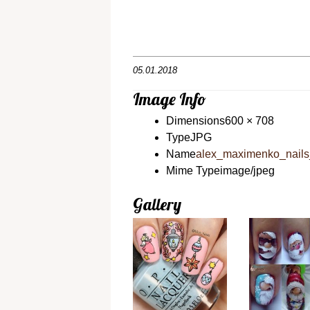
05.01.2018
Image Info
Dimensions
600 × 708
Type
JPG
Name
alex_maximenko_nail
Mime Type
image/jpeg
Gallery