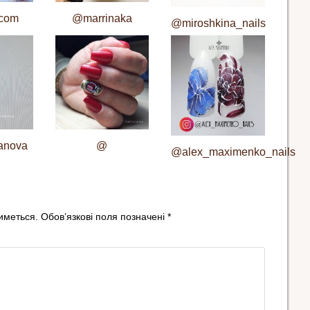
.com
@marrinaka
@miroshkina_nails
anova
@
@alex_maximenko_nails
иметься.
Обов’язкові поля позначені
*