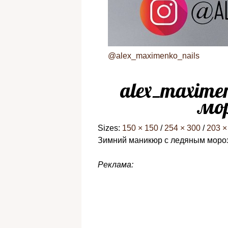
@alex_maximenko_nails
alex_maxime
мор
Sizes:
150 × 150
/
254 × 300
/
203 ×
Зимний маникюр с ледяным мороз
Реклама: