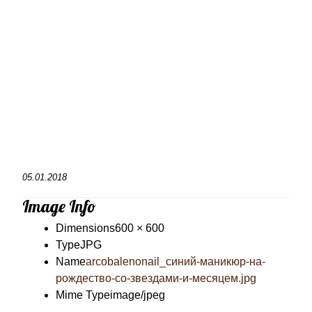
05.01.2018
Image Info
Dimensions
600 × 600
Type
JPG
Name
arcobalenonail_синий-маникюр-на-
рождество-со-звездами-и-месяцем.jpg
Mime Type
image/jpeg