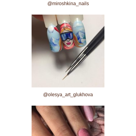
@miroshkina_nails
@olesya_art_glukhova