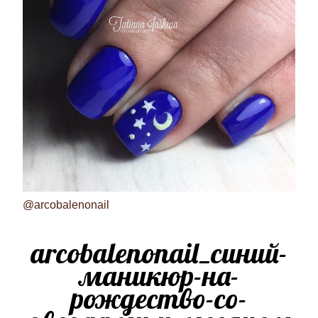
@arcobalenonail
arcobalenonail_синий-
маникюр-на-
рождество-со-