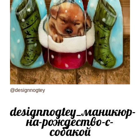
@designnogtey
designnogtey_маникюр-
на-рождество-с-
собакой