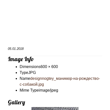
05.01.2018
Image Info
Dimensions
600 × 600
Type
JPG
Name
designnogtey_маникюр-на-рождество-
с-собакой.jpg
Mime Type
image/jpeg
Gallery