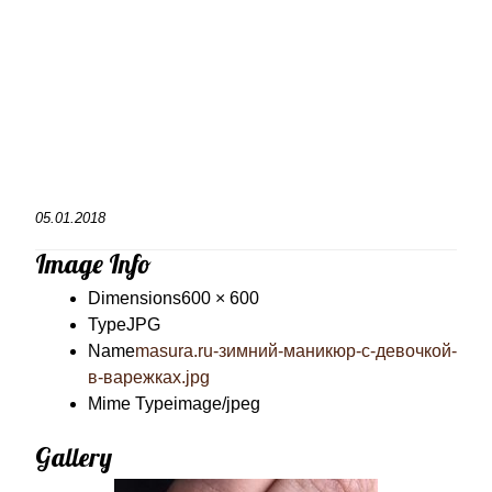
05.01.2018
Image Info
Dimensions
600 × 600
Type
JPG
Name
masura.ru-зимний-маникюр-с-девочкой-
в-варежках.jpg
Mime Type
image/jpeg
Gallery