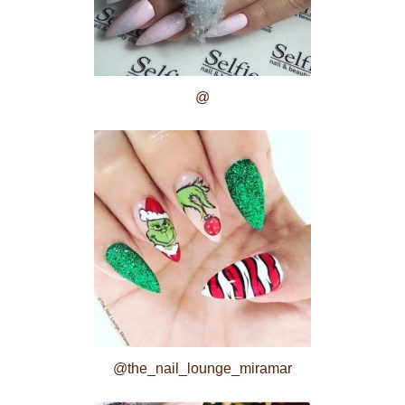
@
@the_nail_lounge_miramar