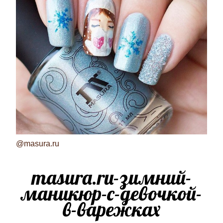
@masura.ru
masura.ru-зимний-
маникюр-с-девочкой-
в-варежках