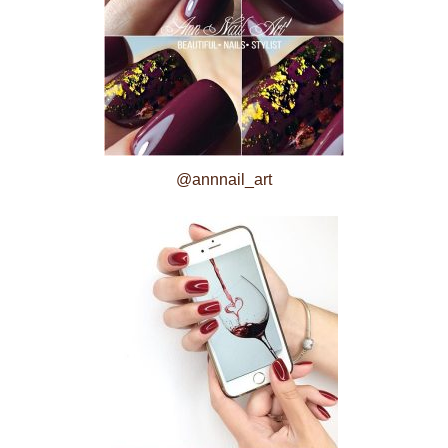
@annnail_art