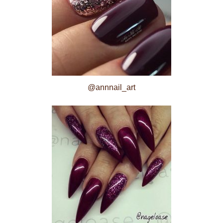
@annnail_art