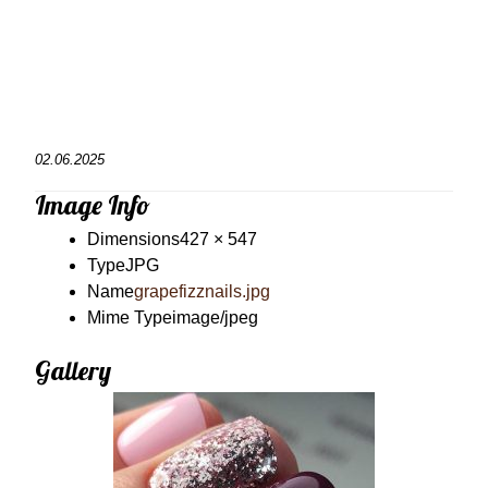
02.06.2025
Image Info
Dimensions
427 × 547
Type
JPG
Name
grapefizznails.jpg
Mime Type
image/jpeg
Gallery