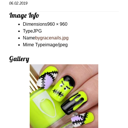
06.02.2019
Image Info
Dimensions
960 × 960
Type
JPG
Name
bygracenails.jpg
Mime Type
image/jpeg
Gallery