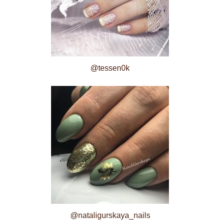
@tessen0k
@nataligurskaya_nails