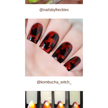
@nailsbyfreckles
@kombucha_witch_