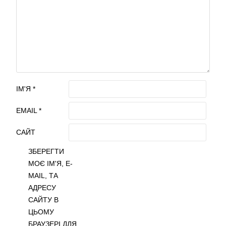
ІМ'Я
*
EMAIL
*
САЙТ
ЗБЕРЕГТИ
МОЄ ІМ'Я, E-
MAIL, ТА
АДРЕСУ
САЙТУ В
ЦЬОМУ
БРАУЗЕРІ ДЛЯ