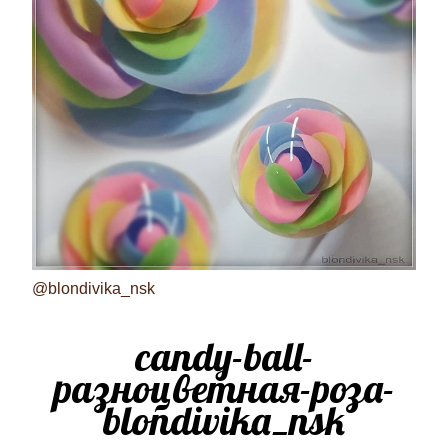
@blondivika_nsk
candy-ball-
разноцветная-роза-
blondivika_nsk