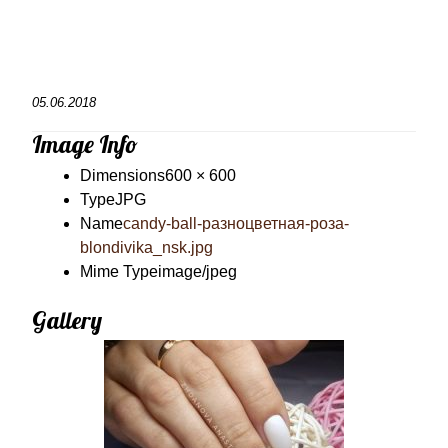
05.06.2018
Image Info
Dimensions
600 × 600
Type
JPG
Name
candy-ball-разноцветная-роза-
blondivika_nsk.jpg
Mime Type
image/jpeg
Gallery