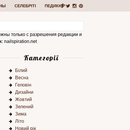
НЫ
СЕЛЕБРІТІ
ПЕДИКЮР
ожны только с разрешения редакции и
 nailspiration.net
Категорії
Білий
Весна
Геловін
Дизайни
Жовтий
Зелений
Зима
Літо
Новий рік