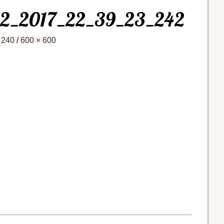
12_2017_22_39_23_242
 240
/
600 × 600