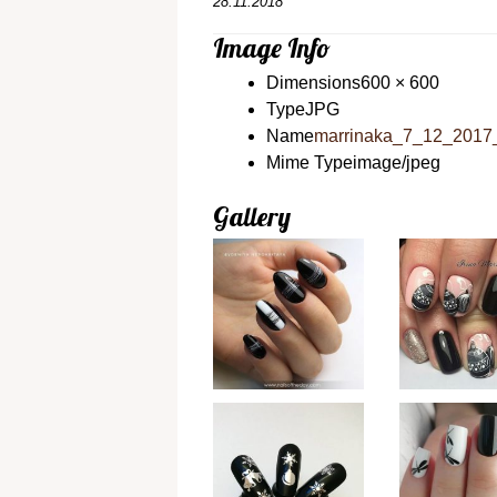
28.11.2018
Image Info
Dimensions
600 × 600
Type
JPG
Name
marrinaka_7_12_2017
Mime Type
image/jpeg
Gallery