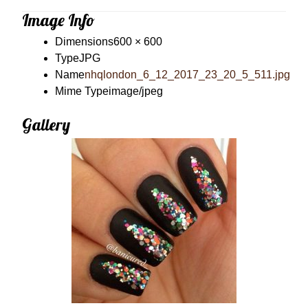
Image Info
Dimensions
600 × 600
Type
JPG
Name
nhqlondon_6_12_2017_23_20_5_511.jpg
Mime Type
image/jpeg
Gallery