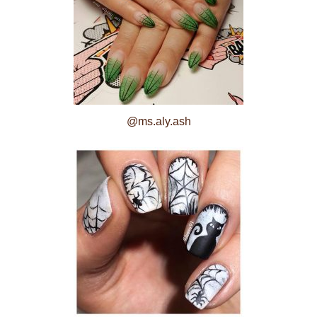
@ms.aly.ash