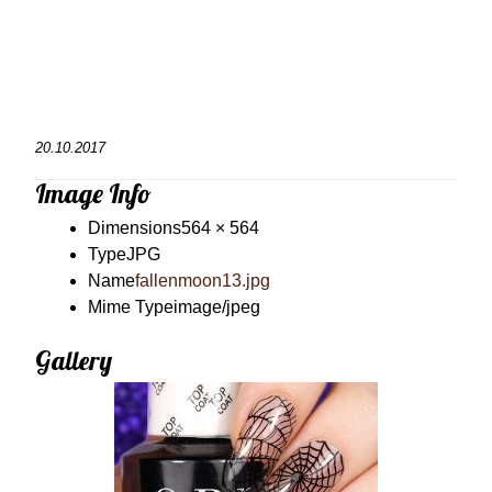
20.10.2017
Image Info
Dimensions
564 × 564
Type
JPG
Name
fallenmoon13.jpg
Mime Type
image/jpeg
Gallery