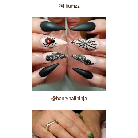
@liliumzz
@henrynailninja