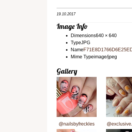
19.10.2017
Image Info
Dimensions
640 × 640
Type
JPG
Name
F71E8D1766D6E25ED
Mime Type
image/jpeg
Gallery
@nailsbyfreckles
@exclusive.