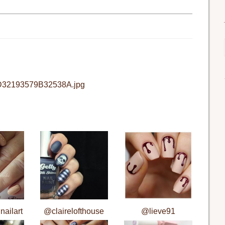
32193579B32538A.jpg
nailart
@clairelofthouse
@lieve91