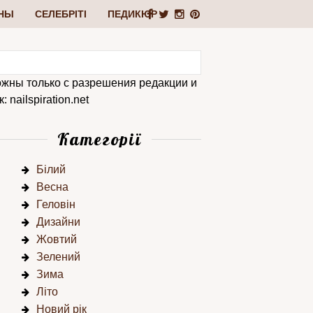
НЫ
СЕЛЕБРІТІ
ПЕДИКЮР
ожны только с разрешения редакции и
 nailspiration.net
Категорії
Білий
Весна
Геловін
Дизайни
Жовтий
Зелений
Зима
Літо
Новий рік