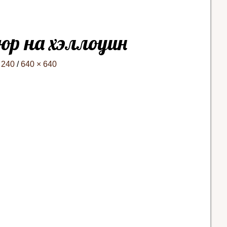
р на хэллоуин
 240
/
640 × 640