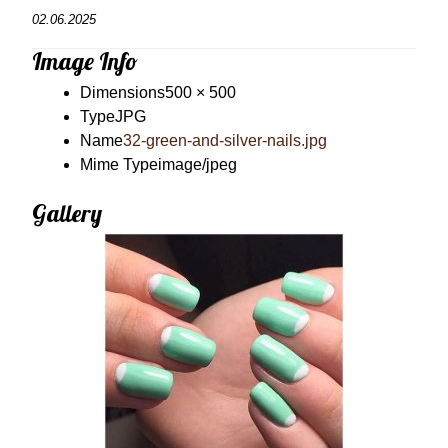
02.06.2025
Image Info
Dimensions
500 × 500
Type
JPG
Name
32-green-and-silver-nails.jpg
Mime Type
image/jpeg
Gallery