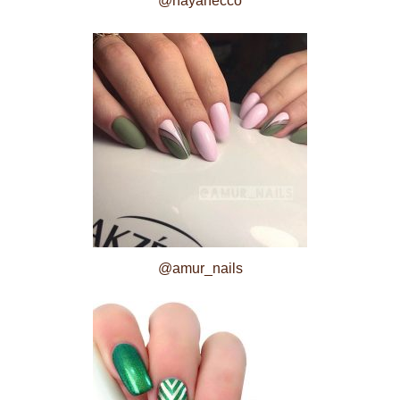
@nayanecco
@amur_nails