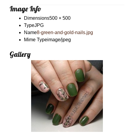
Image Info
Dimensions
500 × 500
Type
JPG
Name
8-green-and-gold-nails.jpg
Mime Type
image/jpeg
Gallery