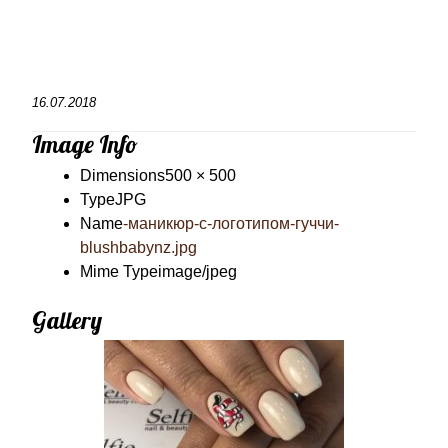
16.07.2018
Image Info
Dimensions
500 × 500
Type
JPG
Name
-маникюр-с-логотипом-гуччи-
blushbabynz.jpg
Mime Type
image/jpeg
Gallery