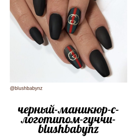
@blushbabynz
черный-маникюр-с-
логотипом-гуччи-
blushbabynz