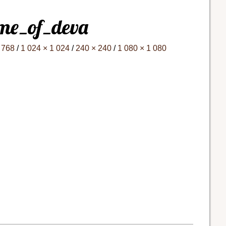
me_of_deva
 768
/
1 024 × 1 024
/
240 × 240
/
1 080 × 1 080