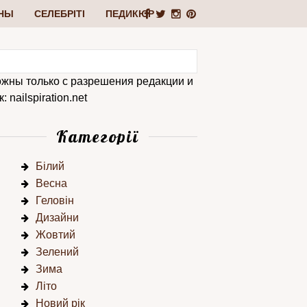
НЫ
СЕЛЕБРІТІ
ПЕДИКЮР
ожны только с разрешения редакции и
 nailspiration.net
Категорії
Білий
Весна
Геловін
Дизайни
Жовтий
Зелений
Зима
Літо
Новий рік