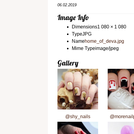
06.02.2019
Image Info
Dimensions
1 080 × 1 080
Type
JPG
Name
home_of_deva.jpg
Mime Type
image/jpeg
Gallery
@shy_nails
@morenailp