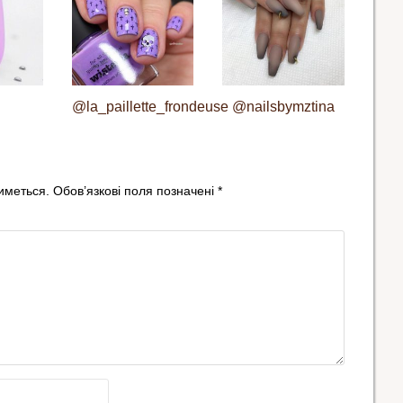
@la_paillette_frondeuse
@nailsbymztina
иметься.
Обов’язкові поля позначені
*