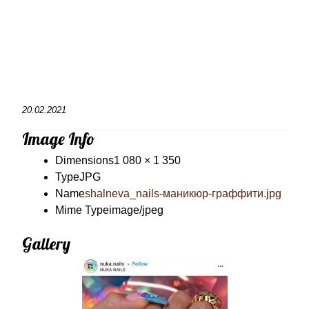
20.02.2021
Image Info
Dimensions
1 080 × 1 350
Type
JPG
Name
shalneva_nails-маникюр-граффити.jpg
Mime Type
image/jpeg
Gallery