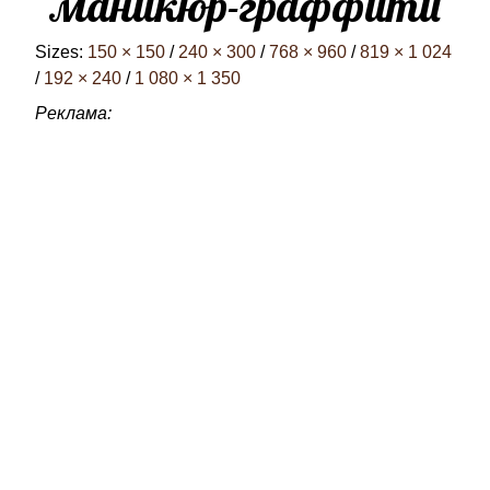
маникюр-граффити
Sizes:
150 × 150
/
240 × 300
/
768 × 960
/
819 × 1 024
/
192 × 240
/
1 080 × 1 350
Реклама: