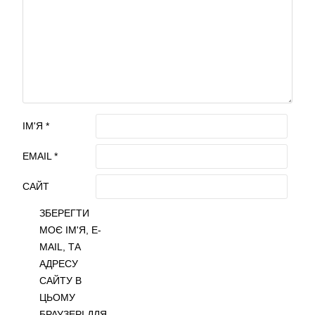
ІМ'Я
*
EMAIL
*
САЙТ
ЗБЕРЕГТИ
МОЄ ІМ'Я, E-
MAIL, ТА
АДРЕСУ
САЙТУ В
ЦЬОМУ
БРАУЗЕРІ ДЛЯ