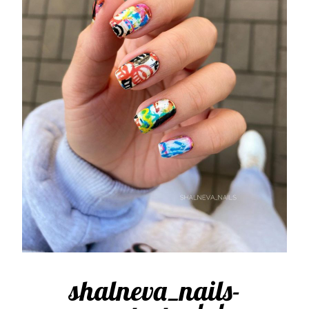
shalneva_nails-