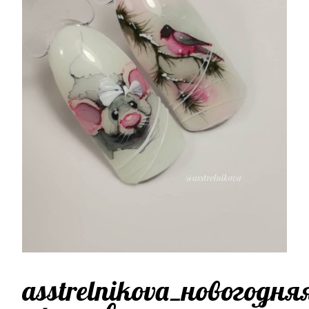
asstrelnikova_новогодня