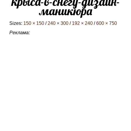
крыса-в-снегу-дизайн-
маникюра
Sizes:
150 × 150
/
240 × 300
/
192 × 240
/
600 × 750
Реклама: