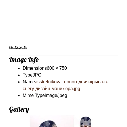
08.12.2019
Image Info
Dimensions
600 × 750
Type
JPG
Name
asstrelnikova_новогодняя-крыса-в-
снегу-дизайн-маникюра.jpg
Mime Type
image/jpeg
Gallery