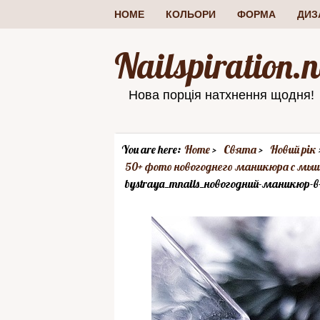
HOME
КОЛЬОРИ
ФОРМА
ДИЗ
Nailspiration.n
Нова порція натхнення щодня!
You are here:
Home
Свята
Новий рік
50+ фото новогоднего маникюра с мы
bystraya_mnails_новогодний-маникюр-в