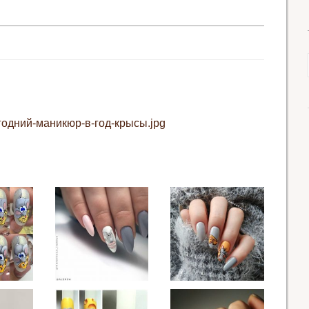
годний-маникюр-в-год-крысы.jpg