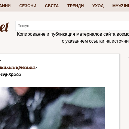
АЙНИ
СЕЗОНИ
СВЯТА
ТРЕНДИ
УХОД
МУЖЧИ
et
Копирование и публикация материалов сайта возм
с указанием ссылки на источник:
шками и крысами
-год-крысы