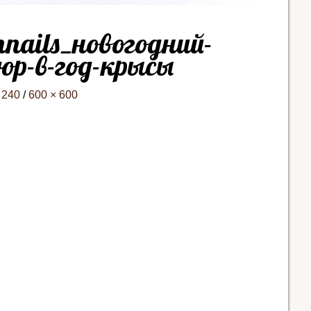
mnails_новогодний-
р-в-год-крысы
 240
/
600 × 600