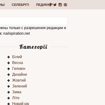
НЫ
СЕЛЕБРІТІ
ПЕДИКЮР
ожны только с разрешения редакции и
 nailspiration.net
Категорії
Білий
Весна
Геловін
Дизайни
Жовтий
Зелений
Зима
Літо
Новий рік