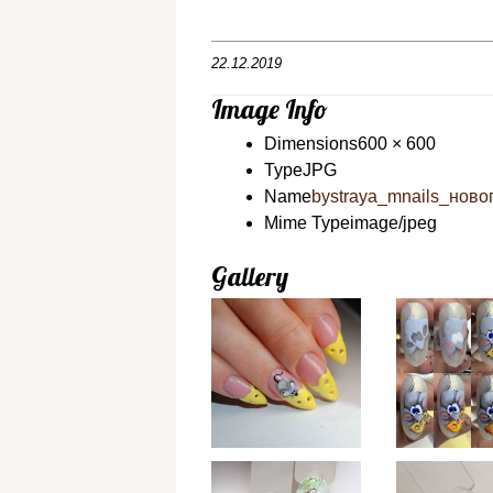
22.12.2019
Image Info
Dimensions
600 × 600
Type
JPG
Name
bystraya_mnails_ново
Mime Type
image/jpeg
Gallery