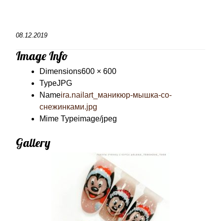
08.12.2019
Image Info
Dimensions
600 × 600
Type
JPG
Name
ira.nailart_маникюр-мышка-со-
снежинками.jpg
Mime Type
image/jpeg
Gallery