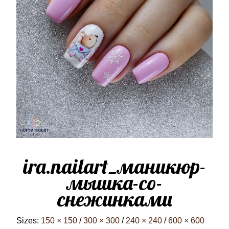
ira.nailart_маникюр-
мышка-со-
снежинками
Sizes:
150 × 150
/
300 × 300
/
240 × 240
/
600 × 600