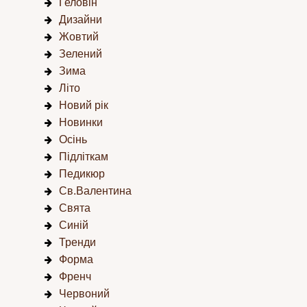
Геловін
Дизайни
Жовтий
Зелений
Зима
Літо
Новий рік
Новинки
Осінь
Підліткам
Педикюр
Св.Валентина
Свята
Синій
Тренди
Форма
Френч
Червоний