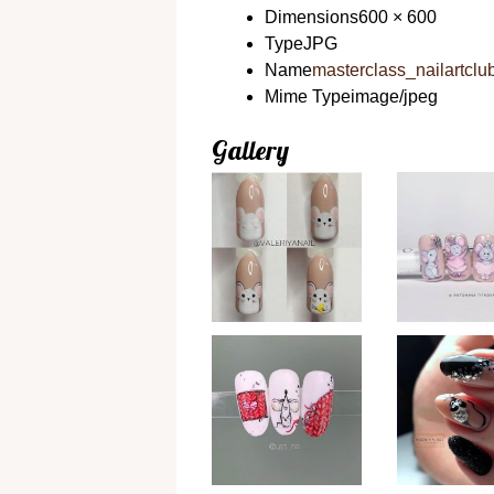
Dimensions
600 × 600
Type
JPG
Name
masterclass_nailartc
Mime Type
image/jpeg
Gallery