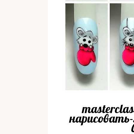
masterclas
нарисовать