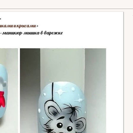
шками и крысами
вать-маникюр-мышка-в-варежке