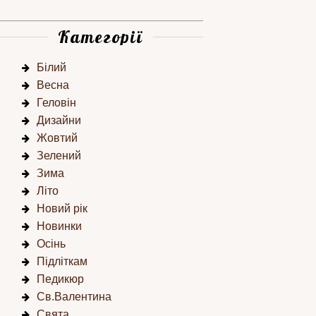
Категорії
Білий
Весна
Геловін
Дизайни
Жовтий
Зелений
Зима
Літо
Новий рік
Новинки
Осінь
Підліткам
Педикюр
Св.Валентина
Свята