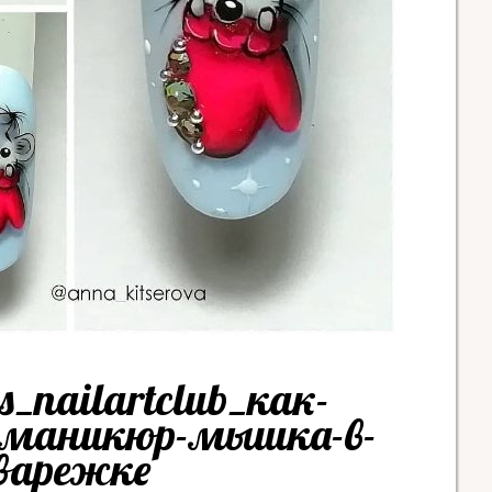
s_nailartclub_как-
-маникюр-мышка-в-
варежке