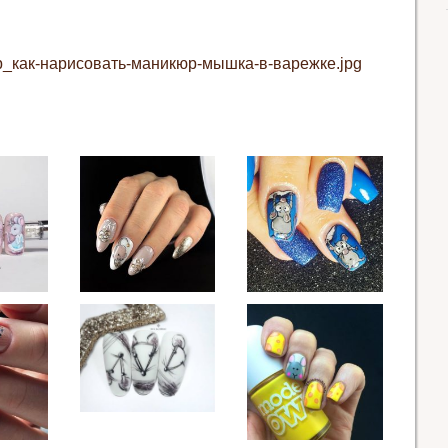
lub_как-нарисовать-маникюр-мышка-в-варежке.jpg