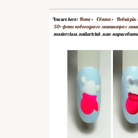
You are here:
Home
Свята
Новий рік
50+ фото новогоднего маникюра с мы
masterclass_nailartclub_как-нарисо