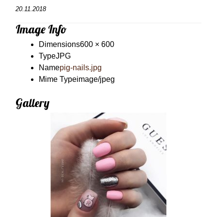
20.11.2018
Image Info
Dimensions
600 × 600
Type
JPG
Name
pig-nails.jpg
Mime Type
image/jpeg
Gallery