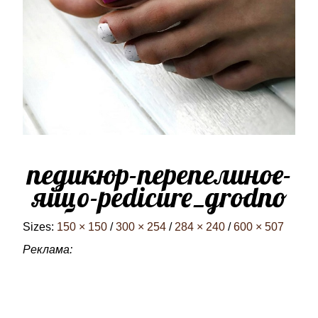
педикюр-перепелиное-
яйцо-pedicure_grodno
Sizes:
150 × 150
/
300 × 254
/
284 × 240
/
600 × 507
Реклама: