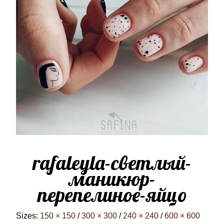
rafaleyla-светлый-
маникюр-
перепелиное-яйцо
Sizes:
150 × 150
/
300 × 300
/
240 × 240
/
600 × 600