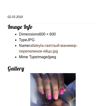
02.03.2019
Image Info
Dimensions
600 × 600
Type
JPG
Name
rafaleyla-светлый-маникюр-
перепелиное-яйцо.jpg
Mime Type
image/jpeg
Gallery