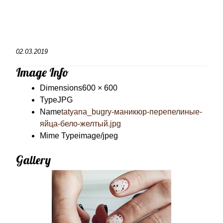
02.03.2019
Image Info
Dimensions
600 × 600
Type
JPG
Name
tatyana_bugry-маникюр-перепелиные-
яйца-бело-желтый.jpg
Mime Type
image/jpeg
Gallery