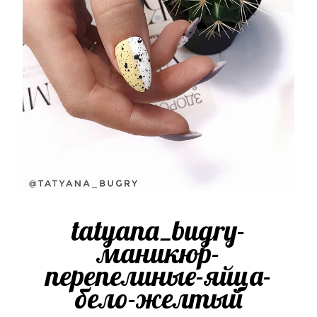
tatyana_bugry-
маникюр-
перепелиные-яйца-
бело-желтый