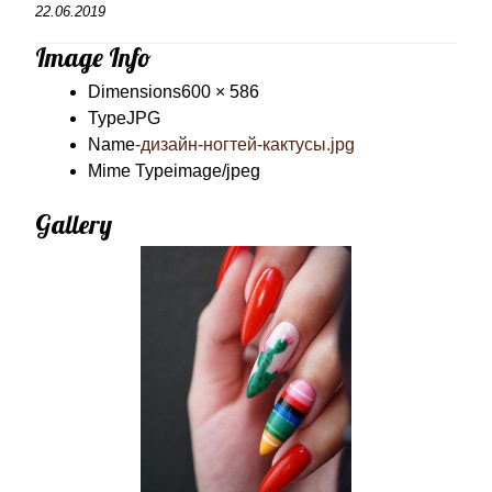
22.06.2019
Image Info
Dimensions
600 × 586
Type
JPG
Name
-дизайн-ногтей-кактусы.jpg
Mime Type
image/jpeg
Gallery