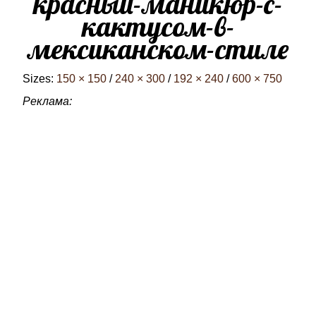
красный-маникюр-с-
кактусом-в-
мексиканском-стиле
Sizes:
150 × 150
/
240 × 300
/
192 × 240
/
600 × 750
Реклама: