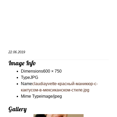
22.06.2019
Image Info
Dimensions
600 × 750
Type
JPG
Name
claudiayvette-красный-маникюр-с-
кактусом-в-мексиканском-стиле.jpg
Mime Type
image/jpeg
Gallery