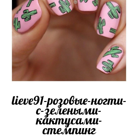
lieve91-розовые-ногти-
с-зелеными-
кактусами-
стемпинг