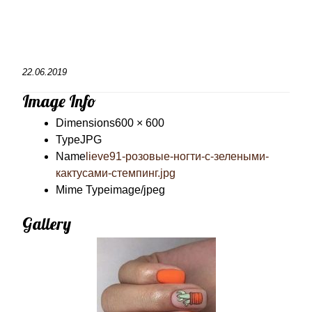
22.06.2019
Image Info
Dimensions
600 × 600
Type
JPG
Name
lieve91-розовые-ногти-с-зелеными-
кактусами-стемпинг.jpg
Mime Type
image/jpeg
Gallery