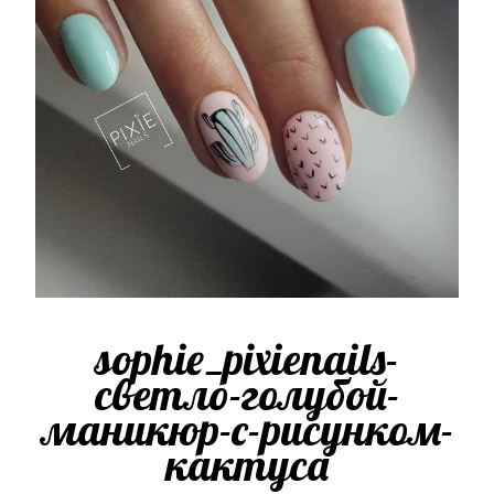
sophie_pixienails-
светло-голубой-
маникюр-с-рисунком-
кактуса