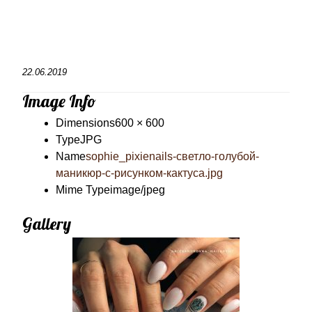
22.06.2019
Image Info
Dimensions
600 × 600
Type
JPG
Name
sophie_pixienails-светло-голубой-
маникюр-с-рисунком-кактуса.jpg
Mime Type
image/jpeg
Gallery